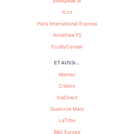
pikespeak.ai
lc.cx
Paris International Express
Amalthea FS
EcoByConseil
ET AUSSI...
Meotec
Crédoc
ViaDirect
Quatorze Mars
LaTribu
B&S Europe